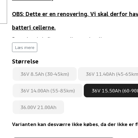
OBS: Dette er en renovering. Vi skal derfor hav
batteri cellerne.
Batteriet skal afleveres eller sendes til os
Læs mere
Se fragt guide til batteri renovering i bunden af d
Størrelse
36V 8.5Ah (30-45km)
36V 11.40Ah (45-65km
36V 14.00Ah (55-85km)
36V 15.50Ah (60-90
36.00V 21.00Ah
Varianten kan desværre ikke købes, da der ikke er f