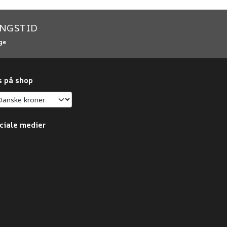
INGSTID
ge
s på shop
ciale medier