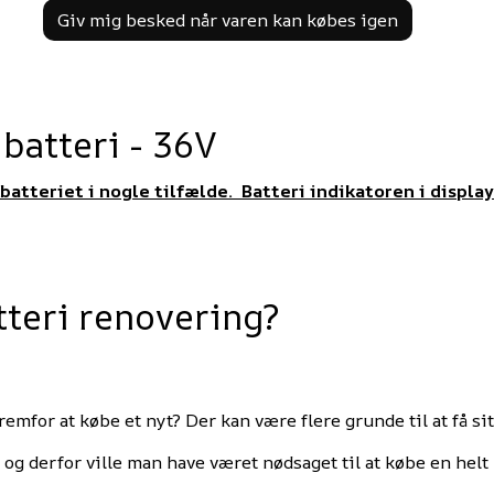
Giv mig besked når varen kan købes igen
 batteri - 36V
 batteriet i nogle tilfælde. Batteri indikatoren i displa
tteri renovering?
remfor at købe et nyt? Der kan være flere grunde til at få si
 og derfor ville man have været nødsaget til at købe en helt