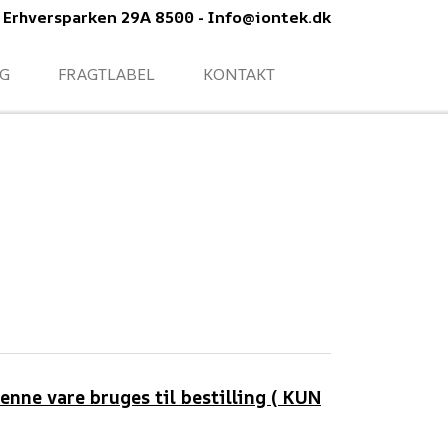
- Erhversparken 29A 8500 - Info@iontek.dk
NG
FRAGTLABEL
KONTAKT
enne vare bruges til bestilling ( KUN