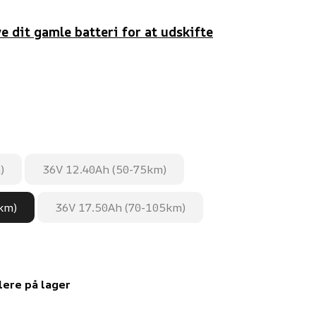
e dit gamle batteri for at udskifte
enne side
)
36V 12.40Ah (50-75km)
km)
36V 17.50Ah (70-105km)
lere på lager