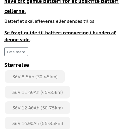
have dit gamle batteri for at udskifte batteri
cellerne.
Batteriet skal afleveres eller sendes til os
Se fragt guide til batteri renovering i bunden af
denne side
.
OBS: Batteri display på batteri samt baglygte vil blive
Læs mere
deaktiveret. Indikatoren på styrets display vil
Størrelse
stadigvæk vise batteri standen korrekt.
36V 8.5Ah (30-45km)
36V 11.40Ah (45-65km)
36V 12.40Ah (50-75km)
36V 14.00Ah (55-85km)